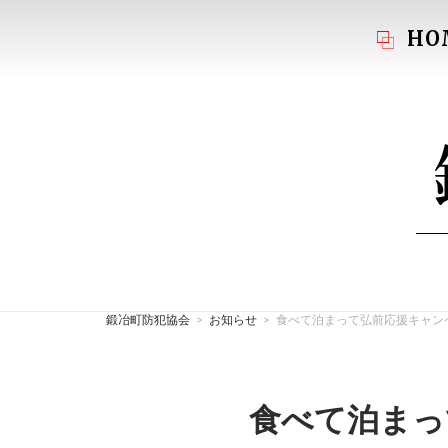
コ
HO
ン
テ
ン
ツ
ホ
へ
ー
ス
ム
キ
ッ
プ
鍛冶町防犯協会
>
お知らせ
>
食べて泊まって弘前応援キャン
食べて泊まっ