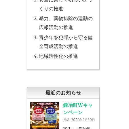
くりの推進
暴力、薬物排除の運動の
広報活動の推進
青少年を犯罪から守る健
全育成活動の推進
地域活性化の推進
最近のお知らせ
鍛冶町Wキャ
ンペーン
投稿: 2022年9月30日
10/1～「鍛冶町