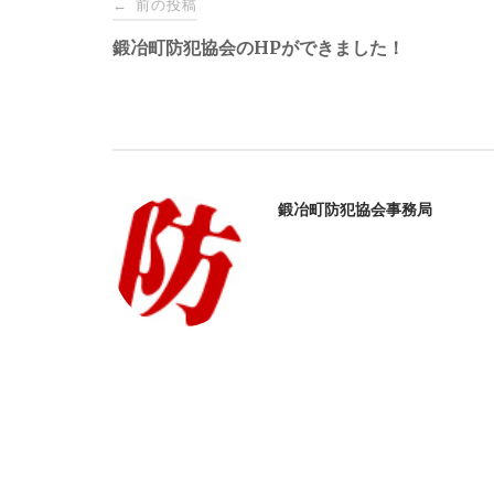
前の投稿
←
稿
鍛冶町防犯協会のHPができました！
ナ
ビ
鍛冶町防犯協会事務局
ゲ
ー
シ
ョ
ン