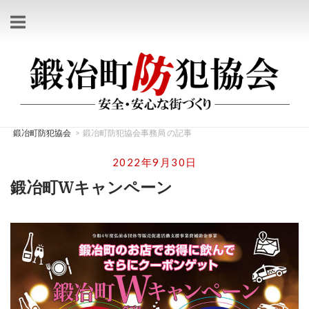
コ
ン
テ
ホ
ン
ー
ツ
ム
へ
ス
鍛冶町防犯協会
>
鍛冶町防犯協会事務局 の記事
キ
ッ
2022年9月30日
プ
鍛冶町Wキャンペーン