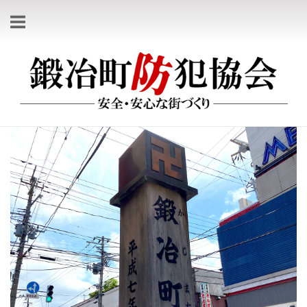
コ
ン
テ
ホ
ン
ー
ツ
ム
へ
ス
キ
ッ
プ