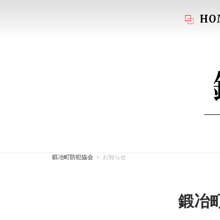
コ
HO
ン
テ
ン
ツ
ホ
へ
ー
ス
ム
キ
ッ
プ
鍛冶町防犯協会
>
お知らせ
鍛冶