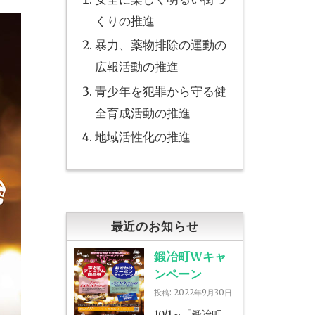
くりの推進
暴力、薬物排除の運動の
広報活動の推進
青少年を犯罪から守る健
全育成活動の推進
地域活性化の推進
最近のお知らせ
鍛冶町Wキャ
ンペーン
投稿: 2022年9月30日
10/1～「鍛冶町