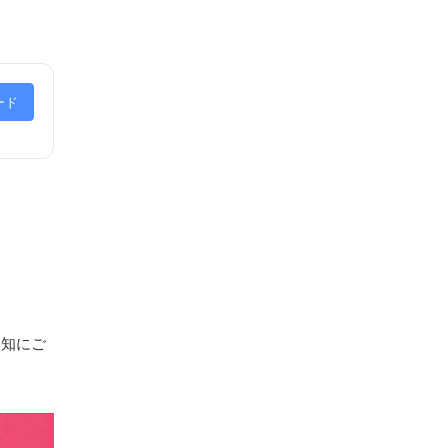
ード
周知にご